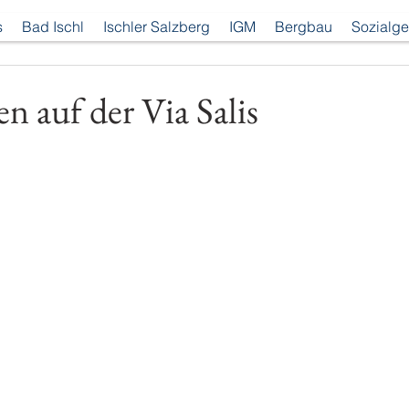
s
Bad Ischl
Ischler Salzberg
IGM
Bergbau
Sozialge
n auf der Via Salis