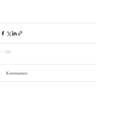
Kommentare
Kommentar verfassen...
© 2020
Via Salis
Impressum
Partner