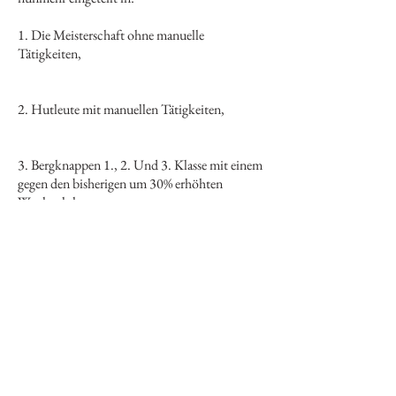
1. Die Meisterschaft ohne manuelle
Tätigkeiten,
2. Hutleute mit manuellen Tätigkeiten,
3. Bergknappen 1., 2. Und 3. Klasse mit einem
gegen den bisherigen um 30% erhöhten
Wochenlohn,
4. Manipulationszöglinge (Bergjungen).
Die Zahl der systematischen Meister- und
Arbeiterstellen war in Ischl mit 178, in Aussee
mit 213 und in Hallstatt mit 301 Mann
begrenzt.
Die Arbeitszeit sollte auf die ganze Woche
ausgedehnt werden, Montag mittags beginnen
und am Samstag mittags enden. Die