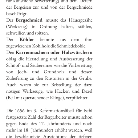
für künstliche Bewetterung) und dem Liefern
der Bergeisen zur und von der Bergschmiede
beschäftigt.
Der
Bergschmied
musste das Häuergezähe
(Werkzeug) in Ordnung halten, stählen,
schweißen und spitzen.
Der
Köhler
brannte aus dem ihm
zugewiesenen Kohlholz die Schmiedekohle.
Den
Karrenmachern oder Holzwürchern
oblag die Herstellung und Ausbesserung der
Schöpf- und Säubereimer wie die Vorbereitung
von Joch- und Grundholz und dessen
Zulieferung zu den Rüstorten in der Grube.
Auch waren sie zur Beistellung der dazu
nötigen Werkzeuge, wie Hacken und Dexel
(Beil mit querstehender Klinge), verpflichtet.
Die 1656 im 3. Reformationslibell für Ischl
festgesetzte Zahl der Bergarbeiter musste schon
gegen Ende des 17. Jahrhunderts und noch
mehr im 18. Jahrhundert erhöht werden, weil
die beschleunigte Ausrichtung der tieferen