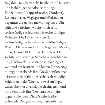
Im Jahre 1822 hatten die Bergleute in Hallstatt
und Ischl folgende Arbeitsordnung:
Die Säuberer, Knappenknechte (Förderer),
Lettenschlager, Wegleger und Werkbuben
begannen die Arbeit am Montag um 6 Uhr
früh und verfuhren wöchentlich acht
sechsstündige Schichten mit sechsstündiger
Ruhezeit. Die Häuer werkten fünf
sechsstündige Schichten mit zwölfstündiger
Rast in 3 Küren vor Ort und begannen Montag
um 6, 12 und 18 Uhr mit der Arbeit. Die
sechste sechsstündige Schicht verbrachten sie
im „Nachwerk“, also nicht am Gedingort
während der Rastzeit und hatten Donnerstag
mittags oder abends frei. Die Schopfknappen
leisteten gleichfalls bloß sechs sechsstündige
Schichten in der Woche, je zwei am Tage,
waren aber nur zweimännisch eingeteilt und
konnten somit ihre Wochenarbeit in drei
Tagen vollenden. Die Büchelschreiber,
Schmiede, Zeugverwahrer, Truhenrichter,