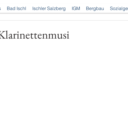
s
Bad Ischl
Ischler Salzberg
IGM
Bergbau
Sozialge
Klarinettenmusi