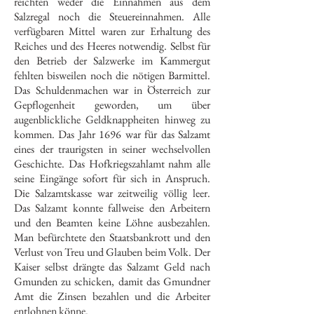
reichten weder die Einnahmen aus dem
Salzregal noch die Steuereinnahmen. Alle
verfügbaren Mittel waren zur Erhaltung des
Reiches und des Heeres notwendig. Selbst für
den Betrieb der Salzwerke im Kammergut
fehlten bisweilen noch die nötigen Barmittel.
Das Schuldenmachen war in Österreich zur
Gepflogenheit geworden, um über
augenblickliche Geldknappheiten hinweg zu
kommen. Das Jahr 1696 war für das Salzamt
eines der traurigsten in seiner wechselvollen
Geschichte. Das Hofkriegszahlamt nahm alle
seine Eingänge sofort für sich in Anspruch.
Die Salzamtskasse war zeitweilig völlig leer.
Das Salzamt konnte fallweise den Arbeitern
und den Beamten keine Löhne ausbezahlen.
Man befürchtete den Staatsbankrott und den
Verlust von Treu und Glauben beim Volk. Der
Kaiser selbst drängte das Salzamt Geld nach
Gmunden zu schicken, damit das Gmundner
Amt die Zinsen bezahlen und die Arbeiter
entlohnen könne.