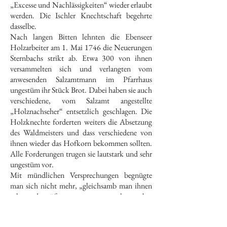
„Excesse und Nachlässigkeiten“ wieder erlaubt
werden. Die Ischler Knechtschaft begehrte
dasselbe.
Nach langen Bitten lehnten die Ebenseer
Holzarbeiter am 1. Mai 1746 die Neuerungen
Sternbachs strikt ab. Etwa 300 von ihnen
versammelten sich und verlangten vom
anwesenden Salzamtmann im Pfarrhaus
ungestüm ihr Stück Brot. Dabei haben sie auch
verschiedene, vom Salzamt angestellte
„Holznachseher“ entsetzlich geschlagen. Die
Holzknechte forderten weiters die Absetzung
des Waldmeisters und dass verschiedene von
ihnen wieder das Hofkorn bekommen sollten.
Alle Forderungen trugen sie lautstark und sehr
ungestüm vor.
Mit mündlichen Versprechungen begnügte
man sich nicht mehr, „gleichsamb man ihnen
schon des öfteren was versprochen, aber
niemahlen gehalten hätte“. Der Salzamtmann
musste sein Versprechen schriftlich geben,