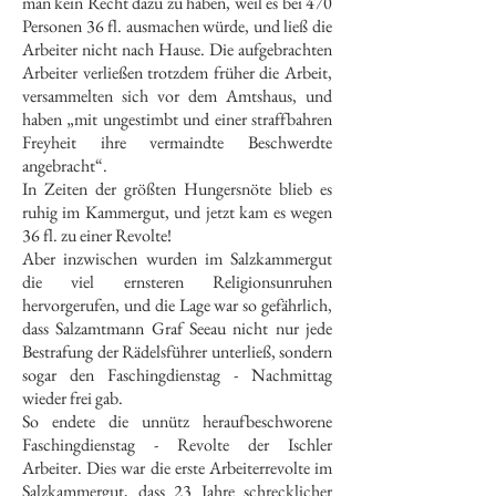
man kein Recht dazu zu haben, weil es bei 470
Personen 36 fl. ausmachen würde, und ließ die
Arbeiter nicht nach Hause. Die aufgebrachten
Arbeiter verließen trotzdem früher die Arbeit,
versammelten sich vor dem Amtshaus, und
haben „mit ungestimbt und einer straffbahren
Freyheit ihre vermaindte Beschwerdte
angebracht“.
In Zeiten der größten Hungersnöte blieb es
ruhig im Kammergut, und jetzt kam es wegen
36 fl. zu einer Revolte!
Aber inzwischen wurden im Salzkammergut
die viel ernsteren Religionsunruhen
hervorgerufen, und die Lage war so gefährlich,
dass Salzamtmann Graf Seeau nicht nur jede
Bestrafung der Rädelsführer unterließ, sondern
sogar den Faschingdienstag - Nachmittag
wieder frei gab.
So endete die unnütz heraufbeschworene
Faschingdienstag - Revolte der Ischler
Arbeiter. Dies war die erste Arbeiterrevolte im
Salzkammergut, dass 23 Jahre schrecklicher