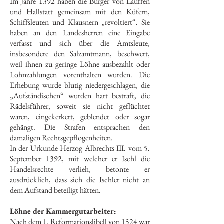
Im Jahre 1392 haben die Bürger von Lauffen
und Hallstatt gemeinsam mit den Küfern,
Schiffsleuten und Klausnern „revoltiert“. Sie
haben an den Landesherren eine Eingabe
verfasst und sich über die Amtsleute,
insbesondere den Salzamtmann, beschwert,
weil ihnen zu geringe Löhne ausbezahlt oder
Lohnzahlungen vorenthalten wurden. Die
Erhebung wurde blutig niedergeschlagen, die
„Aufständischen“ wurden hart bestraft, die
Rädelsführer, soweit sie nicht geflüchtet
waren, eingekerkert, geblendet oder sogar
gehängt. Die Strafen entsprachen den
damaligen Rechtsgepflogenheiten.
In der Urkunde Herzog Albrechts III. vom 5.
September 1392, mit welcher er Ischl die
Handelsrechte verlieh, betonte er
ausdrücklich, dass sich die Ischler nicht an
dem Aufstand beteiligt hätten.
Löhne der Kammergutarbeiter:
Nach dem 1. Reformationslibell von 1524 war