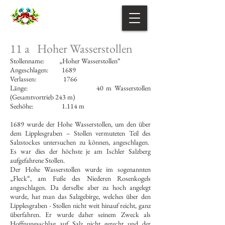
11 a Hoher Wasserstollen
Stollenname: „Hoher Wasserstollen“
Angeschlagen: 1689
Verlassen: 1766
Länge: 40 m Wasserstollen
(Gesamtvortrieb 243 m)
Seehöhe: 1.114 m
1689 wurde der Hohe Wasserstollen, um den über
dem Lipplesgraben – Stollen vermuteten Teil des
Salzstockes untersuchen zu können, angeschlagen.
Es war dies der höchste je am Ischler Salzberg
aufgefahrene Stollen.
Der Hohe Wasserstollen wurde im sogenannten
„Fleck“, am Fuße des Niederen Rosenkogels
angeschlagen. Da derselbe aber zu hoch angelegt
wurde, hat man das Salzgebirge, welches über den
Lipplesgraben - Stollen nicht weit hinauf reicht, ganz
überfahren. Er wurde daher seinem Zweck als
Hoffnungsschlag auf Salz nicht gerecht und der