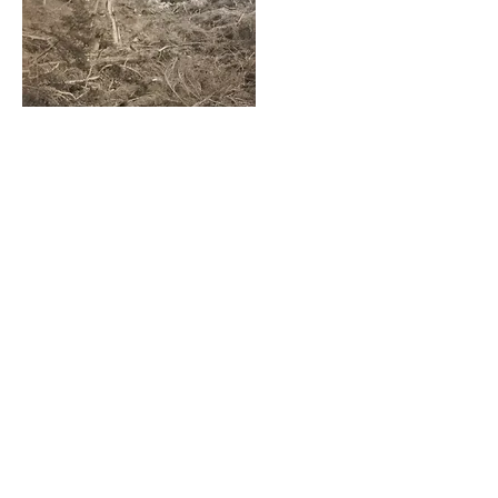
Hoher Wasserstollen, Rutschung, um 1930,
Archiv Salinen Austria
Die genaue Lage des Hohen Wasserstollens lässt sich
heute nicht mehr exakt feststellen, da es im gesamten
Bereich infolge von Werksverbrüchen ab 1924 zu
ausgedehnten Geländesetzungen und Rutschungen
kam. Bis 1927 geriet eine Fläche von mehr als 9.500
m² in Bewegung. Davon betroffen war auch der
Anschlagspunkt des Hohen Wasserstollens.
Verwendete Quellen:
Michael Kefer „Beschreibung und Erklärung der
Haupt Karten k.k. Salzberg zu Ischel“, 1820,