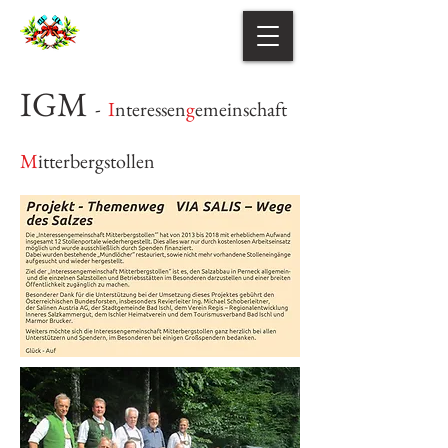
IGM
-
I
nteressen
g
emeinschaft
M
itterbergstollen