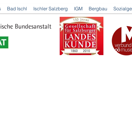
s
Bad Ischl
Ischler Salzberg
IGM
Bergbau
Sozialge