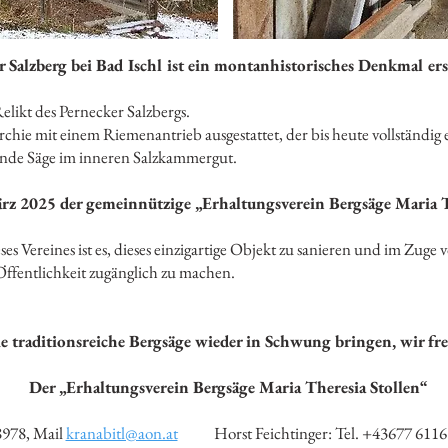
 Salzberg bei Bad Ischl ist ein montanhistorisches Denkmal er
 Relikt des Pernecker Salzbergs.
rchie mit einem Riemenantrieb ausgestattet, der bis heute vollständig e
mmende Säge im inneren Salzkammergut.
rz 2025 der gemeinnützige „Erhaltungsverein Bergsäge Maria T
ses Vereines ist es, dieses einzigartige Objekt zu sanieren und im Zug
Öffentlichkeit zugänglich zu machen.
traditionsreiche Bergsäge wieder in Schwung bringen, wir fre
Der „Erhaltungsverein Bergsäge Maria Theresia Stollen“
8978, Mail
kranabitl@aon.at
Horst Feichtinger: Tel. +43677 611