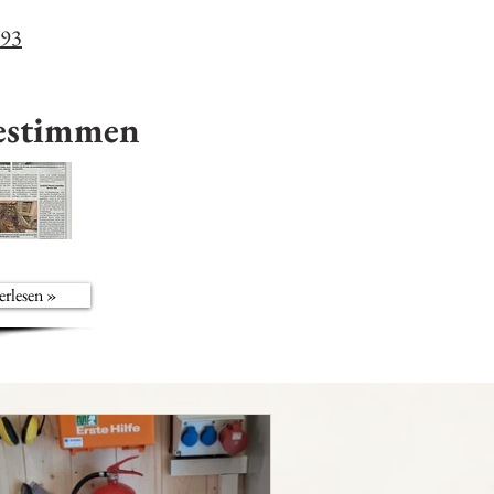
693
estimmen
erlesen »