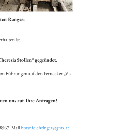
sten Ranges:
rhalten ist.
heresia Stollen“ gegründet.
e von Führungen auf den Pernecker „Via
uen uns auf Ihre Anfragen!
68967, Mail
horst.feichtinger@gmx.at