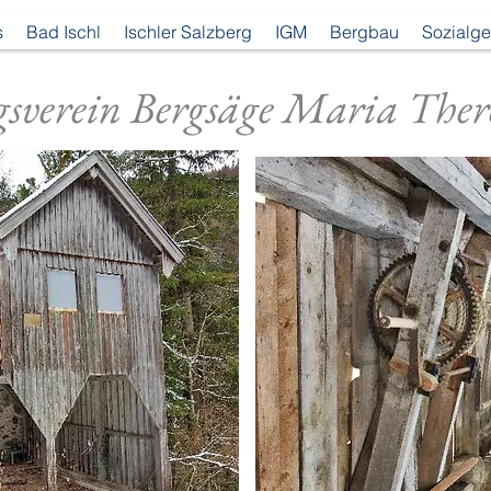
s
Bad Ischl
Ischler Salzberg
IGM
Bergbau
Sozialge
sverein Bergsäge Maria There