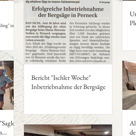
Un
Pl
ling" in der
!
Bericht "Ischler Woche"
Inbetriebnahme der Bergsäge
"Sagler"
Al
s
de