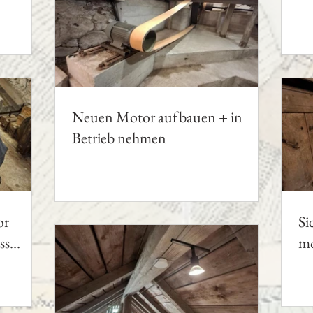
Mo
Neuen Motor aufbauen + in
Betrieb nehmen
or
Si
ss
mo