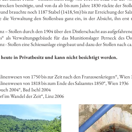
recken benötigte, und von da ab bis zum Jahre 1830 rückte der Stolle
 und brauchte noch 1187 Stabel (1418,5m) bis zur Erreichung der Sal
e die Verwaltung den Stollenbau ganz ein, in der Absicht, ihn erst 
nz – Stollen durch den 1904 über den Distlerschacht aus aufgefahrenen
 als Verwaltungsgebäude für das Munitionslager Perneck des Öst
z - Stollen eine Schiessanlage eingebaut und dazu der Stollen nach 
 heute in Privatbesitz und kann nicht besichtigt werden.
alinenwesen von 1750 bis zur Zeit nach den Franzosenkriegen“, Wien
alinenwesen von 1818 bis zum Ende des Salzamtes 1850“, Wien 1936
buch 2004“, Bad Ischl 2004
f im Wandel der Zeit“, Linz 2006