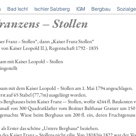
s
Bad Ischl
Ischler Salzberg
IGM
Bergbau
Sozialge
ranzens – Stollen
Franz – Stollen“, dann „Kaiser Franz Stollen“
ser Leopold II.), Regentschaft 1792 - 1835
 mit Kaiser Leopold – Stollen
gestellt
sam mit dem Kaiser Leopold – Stollen am 1. Mai 1794 angeschlagen.
rst auf 65 Stabel (77,7m) ausgelängt worden.
Berghauses beim Kaiser Franz –- Stollen, wofür 4244 fl. Baukosten 
ß von 300 Quadratklafter vom Besitzer Balthasar Gratzer um 150 fl
gemachte Wiese beim Berghaus um 200 fl. ein, deren Fruchtgenuss 
 als Erster das schöne „Untere Berghaus“ beziehen.
des Kaiser Franz – Stollens nicht eilig. Von 1818 bis 1822 war der Vo