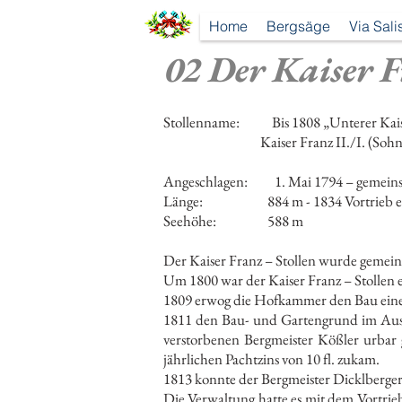
Home
Bergsäge
Via Sali
02 Der Kaiser F
Stollenname: Bis 1808 „Unterer Kaiser 
Kaiser Franz II./I. (Sohn von Kai
Angeschlagen: 1. Mai 1794 – gemeinsam
Länge: 884 m - 1834 Vortrieb ein
Seehöhe: 588 m
Der Kaiser Franz – Stollen wurde gemein
Um 1800 war der Kaiser Franz – Stollen e
1809 erwog die Hofkammer den Bau eines 
1811 den Bau- und Gartengrund im Ausma
verstorbenen Bergmeister Kößler urbar 
jährlichen Pachtzins von 10 fl. zukam.
1813 konnte der Bergmeister Dicklberger
Die Verwaltung hatte es mit dem Vortrieb 