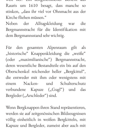
Rauris um 1610 besagt, dass manche so
stinken, „dass ihr viel vor Ohnmacht aus der
Kirche fliehen müssen.“
Neben der Alltagskleidung war die
Bergmannstracht für die Identifikation mit
dem Bergmannsstand sehr wichtig.
Für den gesamten Alpenraum gilt als
„historische“ Knappenkleidung die „weiße“
(oder „maximilianische“) Bergmannstracht,
deren wesentliche Bestandteile ein bis auf den
Oberschenkel reichender heller „Bergkittel“,
die entweder mit ihm oder wenigstens mit
einem Nacken- und Schulterschutz
verbundene Kapuze („Gugl“) und das
Bergleder („Arschleder“) sind.
Wenn Bergknappen ihren Stand repräsentieren,
werden sie auf zeitgenössischen Bildzeugnissen
völlig einheitlich in weißen Bergkitteln, mit
Kapuze und Bergleder, zumeist aber auch mit