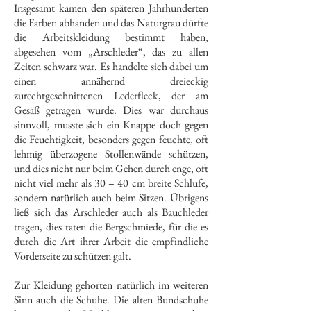
Insgesamt kamen den späteren Jahrhunderten
die Farben abhanden und das Naturgrau dürfte
die Arbeitskleidung bestimmt haben,
abgesehen vom „Arschleder“, das zu allen
Zeiten schwarz war. Es handelte sich dabei um
einen annähernd dreieckig
zurechtgeschnittenen Lederfleck, der am
Gesäß getragen wurde. Dies war durchaus
sinnvoll, musste sich ein Knappe doch gegen
die Feuchtigkeit, besonders gegen feuchte, oft
lehmig überzogene Stollenwände schützen,
und dies nicht nur beim Gehen durch enge, oft
nicht viel mehr als 30 – 40 cm breite Schlufe,
sondern natürlich auch beim Sitzen. Übrigens
ließ sich das Arschleder auch als Bauchleder
tragen, dies taten die Bergschmiede, für die es
durch die Art ihrer Arbeit die empfindliche
Vorderseite zu schützen galt.
Zur Kleidung gehörten natürlich im weiteren
Sinn auch die Schuhe. Die alten Bundschuhe