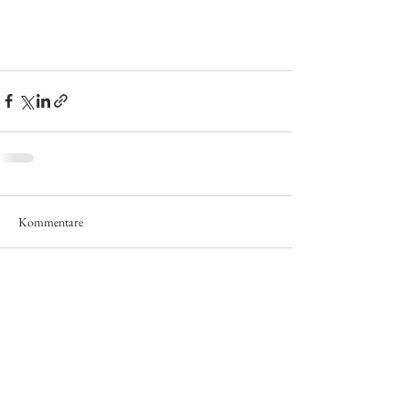
Kommentare
Kommentar verfassen...
© 2020
Via Salis
Impressum
Partner