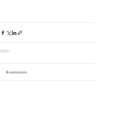
Kommentare
Kommentar verfassen...
© 2020
Via Salis
Impressum
Partner