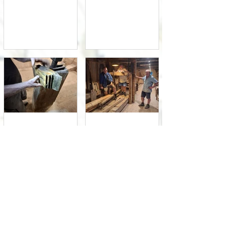
Bloch abgefallen!
29. Juli
29. Juli
Untere
Besichtigung der
Gatterführung
Säge mit "Sagler"
revisieren, Pleuel
Sams Wolfgang
Schmierung
+ Johannes
erneuern
Gotthalmseder