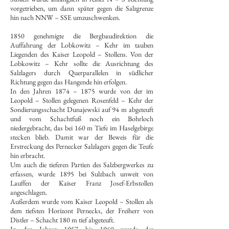
vorgetrieben, um dann später gegen die Salzgrenze
hin nach NNW – SSE umzuschwenken.
1850 genehmigte die Bergbaudirektion die
Auffahrung der Lobkowitz – Kehr im tauben
Liegenden des Kaiser Leopold – Stollens. Von der
Lobkowitz – Kehr sollte die Ausrichtung des
Salzlagers durch Querparallelen in südlicher
Richtung gegen das Hangende hin erfolgen.
In den Jahren 1874 – 1875 wurde von der im
Leopold – Stollen gelegenen Rosenfeld – Kehr der
Sondierungsschacht Dunajewski auf 94 m abgeteuft
und vom Schachtfuß noch ein Bohrloch
niedergebracht, das bei 160 m Tiefe im Haselgebirge
stecken blieb. Damit war der Beweis für die
Erstreckung des Pernecker Salzlagers gegen die Teufe
hin erbracht.
Um auch die tieferen Partien des Salzbergwerkes zu
erfassen, wurde 1895 bei Sulzbach unweit von
Lauffen der Kaiser Franz Josef-Erbstollen
angeschlagen.
Außerdem wurde vom Kaiser Leopold – Stollen als
dem tiefsten Horizont Pernecks, der Freiherr von
Distler – Schacht 180 m tief abgeteuft.