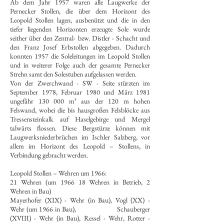
Ab dem Jahr 1957 waren alle Laugwerke der
Pernecker Stollen, die über dem Horizont des
Leopold Stollen lagen, ausbenützt und die in den
tiefer liegenden Horizonten erzeugte Sole wurde
seither über den Zentral- bzw. Distler - Schacht und
den Franz Josef Erbstollen abgegeben. Dadurch
konnten 1957 die Soleleitungen im Leopold Stollen
und in weiterer Folge auch der gesamte Pernecker
Strehn samt den Solestuben aufgelassen werden.
Von der Zwerchwand - SW - Seite stürzten im
September 1978, Februar 1980 und März 1981
ungefähr 130 000 m³ aus der 120 m hohen
Felswand, wobei die bis hausgroßen Felsblöcke aus
Tressensteinkalk auf Haselgebirge und Mergel
talwärts flossen. Diese Bergstürze können mit
Laugwerksniederbrüchen im Ischler Salzberg, vor
allem im Horizont des Leopold – Stollens, in
Verbindung gebracht werden.
Leopold Stollen – Wehren um 1966:
21 Wehren (um 1966 18 Wehren in Betrieb, 2
Wehren in Bau)
Mayerhofer (XIX) - Wehr (in Bau), Vogl (XX) -
Wehr (um 1966 in Bau), Schauberger
(XVIII) - Wehr (in Bau), Ressel - Wehr, Rotter -