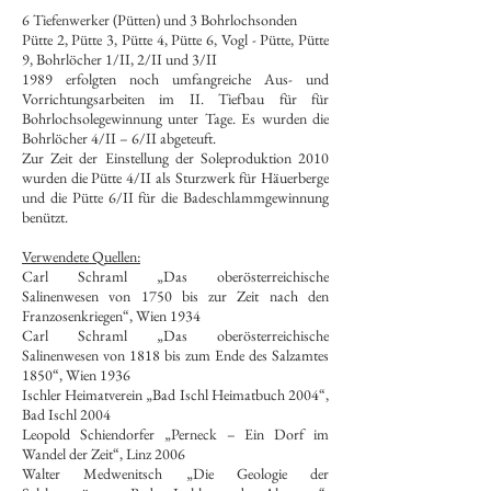
6 Tiefenwerker (Pütten) und 3 Bohrlochsonden
Pütte 2, Pütte 3, Pütte 4, Pütte 6, Vogl - Pütte, Pütte
9, Bohrlöcher 1/II, 2/II und 3/II
1989 erfolgten noch umfangreiche Aus- und
Vorrichtungsarbeiten im II. Tiefbau für für
Bohrlochsolegewinnung unter Tage. Es wurden die
Bohrlöcher 4/II – 6/II abgeteuft.
Zur Zeit der Einstellung der Soleproduktion 2010
wurden die Pütte 4/II als Sturzwerk für Häuerberge
und die Pütte 6/II für die Badeschlammgewinnung
benützt.
Verwendete Quellen:
Carl Schraml „Das oberösterreichische
Salinenwesen von 1750 bis zur Zeit nach den
Franzosenkriegen“, Wien 1934
Carl Schraml „Das oberösterreichische
Salinenwesen von 1818 bis zum Ende des Salzamtes
1850“, Wien 1936
Ischler Heimatverein „Bad Ischl Heimatbuch 2004“,
Bad Ischl 2004
Leopold Schiendorfer „Perneck – Ein Dorf im
Wandel der Zeit“, Linz 2006
Walter Medwenitsch „Die Geologie der