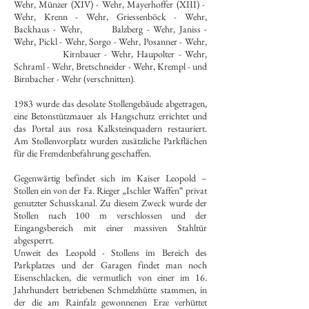
Wehr, Münzer (XIV) - Wehr, Mayerhoffer (XIII) -
Wehr, Krenn - Wehr, Griessenböck - Wehr,
Backhaus - Wehr, Balzberg - Wehr, Janiss -
Wehr, Pickl - Wehr, Sorgo - Wehr, Posanner - Wehr,
Kirnbauer - Wehr, Haupolter - Wehr,
Schraml - Wehr, Bretschneider - Wehr, Krempl - und
Birnbacher - Wehr (verschnitten).
1983 wurde das desolate Stollengebäude abgetragen,
eine Betonstützmauer als Hangschutz errichtet und
das Portal aus rosa Kalksteinquadern restauriert.
Am Stollenvorplatz wurden zusätzliche Parkflächen
für die Fremdenbefahrung geschaffen.
Gegenwärtig befindet sich im Kaiser Leopold –
Stollen ein von der Fa. Rieger „Ischler Waffen“ privat
genutzter Schusskanal. Zu diesem Zweck wurde der
Stollen nach 100 m verschlossen und der
Eingangsbereich mit einer massiven Stahltür
abgesperrt.
Unweit des Leopold - Stollens im Bereich des
Parkplatzes und der Garagen findet man noch
Eisenschlacken, die vermutlich von einer im 16.
Jahrhundert betriebenen Schmelzhütte stammen, in
der die am Rainfalz gewonnenen Erze verhüttet