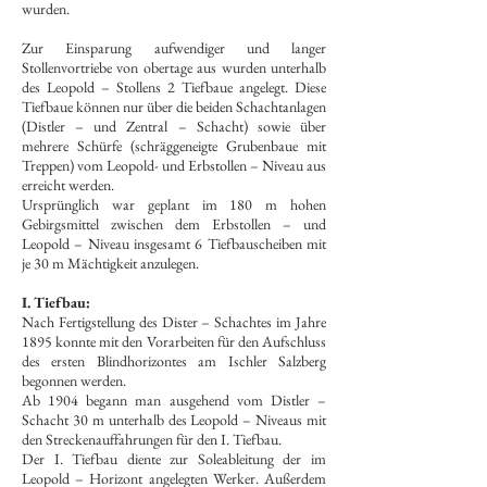
wurden.
Zur Einsparung aufwendiger und langer
Stollenvortriebe von obertage aus wurden unterhalb
des Leopold – Stollens 2 Tiefbaue angelegt. Diese
Tiefbaue können nur über die beiden Schachtanlagen
(Distler – und Zentral – Schacht) sowie über
mehrere Schürfe (schräggeneigte Grubenbaue mit
Treppen) vom Leopold- und Erbstollen – Niveau aus
erreicht werden.
Ursprünglich war geplant im 180 m hohen
Gebirgsmittel zwischen dem Erbstollen – und
Leopold – Niveau insgesamt 6 Tiefbauscheiben mit
je 30 m Mächtigkeit anzulegen.
I. Tiefbau:
Nach Fertigstellung des Dister – Schachtes im Jahre
1895 konnte mit den Vorarbeiten für den Aufschluss
des ersten Blindhorizontes am Ischler Salzberg
begonnen werden.
Ab 1904 begann man ausgehend vom Distler –
Schacht 30 m unterhalb des Leopold – Niveaus mit
den Streckenauffahrungen für den I. Tiefbau.
Der I. Tiefbau diente zur Soleableitung der im
Leopold – Horizont angelegten Werker. Außerdem