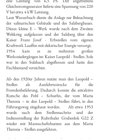
eine Leistung von 6,5 PS. Der angetriebene
Gleichstromgenerator lieferte eine Spannung von 220
V bei etwa 4 kW Leistung.
Laut Wasserbuch diente die Anlage zur Beleuchtung
der salinarischen Gebäude und des Salzbergbaues.
Dieses kleine E – Werk wurde nach dem Zweiten
Weltkrieg aufgelassen und der Salzberg über den
Kaiser Franz Josef - Erbstollen vom eigenen
Kraftwerk Lauffen mit elektrischer Energie versorgt.
1954 kam es zu mehreren großen
Werksniedergängen im Kaiser Leopold - Stollen. Sole
war in den Sulzbach abgeflossen und hatte den
Fischbestand vernichtet.
Ab den 1920er Jahren nutzte man den Leopold –
Stollen als Ausfahrtsstrecke für die
Fremdenbefahrung. Dadurch konnte die attraktive
Rutsche des Pohl – Schurfes, der vom Maria
Theresia – in den Leopold – Stollen führt, in den
Führungsweg eingebaut werden. Ab etwa 1953
wurde nach dem Stollennachriss und der
Indienststellung der Ruhrthaler Grubenlok G22 Z
wieder mit Mannschaftshunten aus dem Maria
Theresia – Stollen ausgefahren.