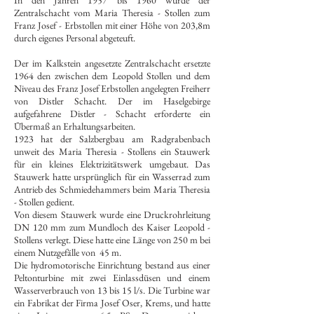
In den Jahren 1957 bis 1960 wurde der
Zentralschacht vom Maria Theresia - Stollen zum
Franz Josef - Erbstollen mit einer Höhe von 203,8m
durch eigenes Personal abgeteuft.
Der im Kalkstein angesetzte Zentralschacht ersetzte
1964 den zwischen dem Leopold Stollen und dem
Niveau des Franz Josef Erbstollen angelegten Freiherr
von Distler Schacht. Der im Haselgebirge
aufgefahrene Distler - Schacht erforderte ein
Übermaß an Erhaltungsarbeiten.
1923 hat der Salzbergbau am Radgrabenbach
unweit des Maria Theresia - Stollens ein Stauwerk
für ein kleines Elektrizitätswerk umgebaut. Das
Stauwerk hatte ursprünglich für ein Wasserrad zum
Antrieb des Schmiedehammers beim Maria Theresia
- Stollen gedient.
Von diesem Stauwerk wurde eine Druckrohrleitung
DN 120 mm zum Mundloch des Kaiser Leopold -
Stollens verlegt. Diese hatte eine Länge von 250 m bei
einem Nutzgefälle von 45 m.
Die hydromotorische Einrichtung bestand aus einer
Peltonturbine mit zwei Einlassdüsen und einem
Wasserverbrauch von 13 bis 15 l/s. Die Turbine war
ein Fabrikat der Firma Josef Oser, Krems, und hatte