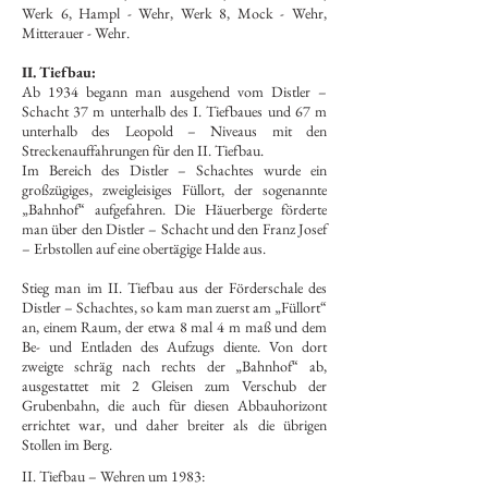
Werk 6, Hampl - Wehr, Werk 8, Mock - Wehr,
Mitterauer - Wehr.
II. Tiefbau:
Ab 1934 begann man ausgehend vom Distler –
Schacht 37 m unterhalb des I. Tiefbaues und 67 m
unterhalb des Leopold – Niveaus mit den
Streckenauffahrungen für den II. Tiefbau.
Im Bereich des Distler – Schachtes wurde ein
großzügiges, zweigleisiges Füllort, der sogenannte
„Bahnhof“ aufgefahren. Die Häuerberge förderte
man über den Distler – Schacht und den Franz Josef
– Erbstollen auf eine obertägige Halde aus.
Stieg man im II. Tiefbau aus der Förderschale des
Distler – Schachtes, so kam man zuerst am „Füllort“
an, einem Raum, der etwa 8 mal 4 m maß und dem
Be- und Entladen des Aufzugs diente. Von dort
zweigte schräg nach rechts der „Bahnhof“ ab,
ausgestattet mit 2 Gleisen zum Verschub der
Grubenbahn, die auch für diesen Abbauhorizont
errichtet war, und daher breiter als die übrigen
Stollen im Berg.
II. Tiefbau – Wehren um 1983: