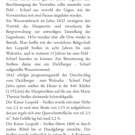
Beschleunigung des Vortriebes sollte nunmehr vom
Pohl - Schurf aus sowohl der Gegen- wie der
Vorwärtsbau mit zwei Passen eingeleitet werden.
Ein Wassereinbruch im Jahre 1832 verzögerte den
Vortrieb des Hauptortes und veranlasste die
Bergverwaltung zur zeitweiligen Einstellung des
Gegenbaues. 1834 standen aber alle Orte wieder in
Betrieb. Man hoffte mit der verstärkten Belegschaft
den Leopold Stollen in acht Jahren bis zum
Wokurka- und in weiteren 15 Jahren bis zum Pohl -
Schurf beenden zu können. Zur Bewetterung des
Stollens diente eine am Dicklberger - Schurf
aufgestellte Wassertrommel.
1842 erfolgte programmgemäß der Durchschlag
vom Dicklberger - zum Wokurka - Schurf. Fünf
Jahre später stießen die Häuer in der 840. Klafter
(1.592,6m) des Hauptstollens auf die aus dem Maria
Theresia Stollen absitzende Schwefelquelle.
Der Kaiser Leopold – Stollen wurde mit einer Höhe
von 2,2 m und einer Breite von 1,15 m aufgefahren;
daraus ergab sich eine Querschnittsfläche von rd. 2,5
m². Sein Gefälle lag bei rund 2,2 %.
Der Kaiser Leopold – Stollen führte 1800 m durch
taubes Mittel bis er Haselgebirge erreichte. Der
Stollen wurde anfänglich in reiner N – S Richtung