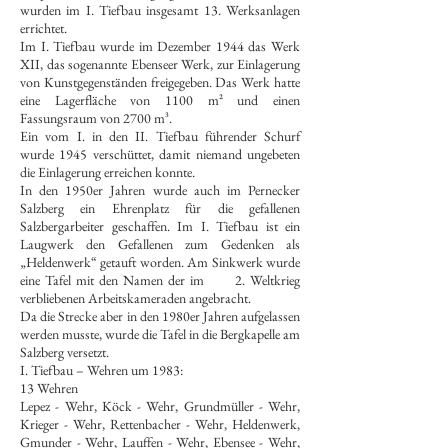
wurden im I. Tiefbau insgesamt 13. Werksanlagen
errichtet.
Im I. Tiefbau wurde im Dezember 1944 das Werk
XII, das sogenannte Ebenseer Werk, zur Einlagerung
von Kunstgegenständen freigegeben. Das Werk hatte
eine Lagerfläche von 1100 m² und einen
Fassungsraum von 2700 m³.
Ein vom I. in den II. Tiefbau führender Schurf
wurde 1945 verschüttet, damit niemand ungebeten
die Einlagerung erreichen konnte.
In den 1950er Jahren wurde auch im Pernecker
Salzberg ein Ehrenplatz für die gefallenen
Salzbergarbeiter geschaffen. Im I. Tiefbau ist ein
Laugwerk den Gefallenen zum Gedenken als
„Heldenwerk“ getauft worden. Am Sinkwerk wurde
eine Tafel mit den Namen der im 2. Weltkrieg
verbliebenen Arbeitskameraden angebracht.
Da die Strecke aber in den 1980er Jahren aufgelassen
werden musste, wurde die Tafel in die Bergkapelle am
Salzberg versetzt.
I. Tiefbau – Wehren um 1983:
13 Wehren
Lepez - Wehr, Köck - Wehr, Grundmüller - Wehr,
Krieger - Wehr, Rettenbacher - Wehr, Heldenwerk,
Gmunder - Wehr, Lauffen - Wehr, Ebensee - Wehr,