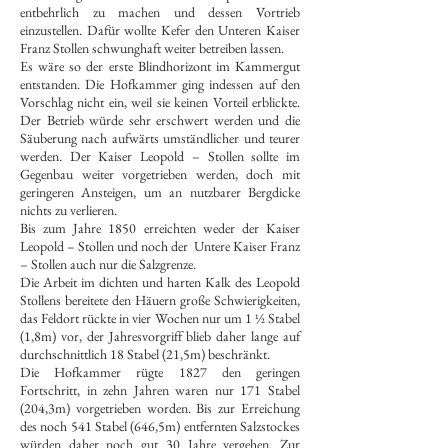
entbehrlich zu machen und dessen Vortrieb
einzustellen. Dafür wollte Kefer den Unteren Kaiser
Franz Stollen schwunghaft weiter betreiben lassen.
Es wäre so der erste Blindhorizont im Kammergut
entstanden. Die Hofkammer ging indessen auf den
Vorschlag nicht ein, weil sie keinen Vorteil erblickte.
Der Betrieb würde sehr erschwert werden und die
Säuberung nach aufwärts umständlicher und teurer
werden. Der Kaiser Leopold – Stollen sollte im
Gegenbau weiter vorgetrieben werden, doch mit
geringeren Ansteigen, um an nutzbarer Bergdicke
nichts zu verlieren.
Bis zum Jahre 1850 erreichten weder der Kaiser
Leopold – Stollen und noch der Untere Kaiser Franz
– Stollen auch nur die Salzgrenze.
Die Arbeit im dichten und harten Kalk des Leopold
Stollens bereitete den Häuern große Schwierigkeiten,
das Feldort rückte in vier Wochen nur um 1 ½ Stabel
(1,8m) vor, der Jahresvorgriff blieb daher lange auf
durchschnittlich 18 Stabel (21,5m) beschränkt.
Die Hofkammer rügte 1827 den geringen
Fortschritt, in zehn Jahren waren nur 171 Stabel
(204,3m) vorgetrieben worden. Bis zur Erreichung
des noch 541 Stabel (646,5m) entfernten Salzstockes
würden daher noch gut 30 Jahre vergehen. Zur